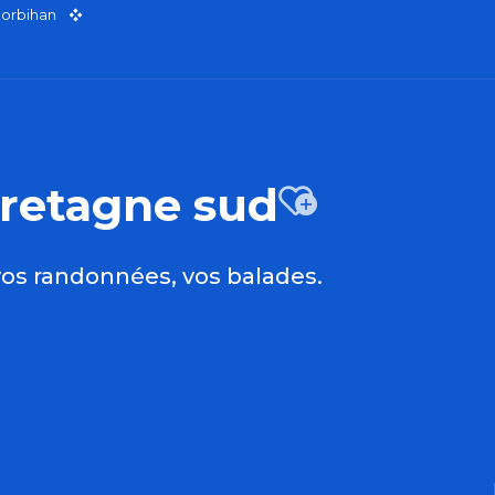
Morbihan
Bretagne sud
Ajoute
os randonnées, vos balades.