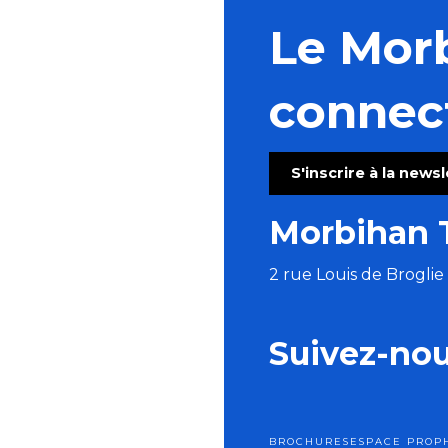
Le Mor
connec
S'inscrire à la news
Morbihan 
2 rue Louis de Brogli
Suivez-no
BROCHURES
ESPACE PRO
P