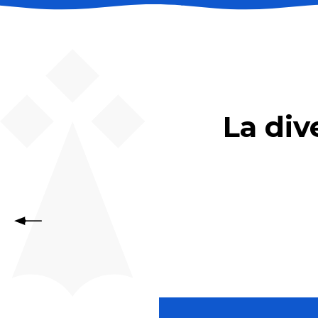
Centre Equestre Mané Guernehué
Balade à cheval Golfe du Morbihan
Les Ecuries de Kerviolo
Ferme équestre Les Korrigans
Ecurie les 3 allures
Ar Gwelann Equitation
La div
Centre équestre Etrier du Val Chevrier
Centre équestre Les Chevaux de Brocéliande
Pondi Équitation
Centre équestre et poney club La Touche
Les Ecuries du Petit Manoir
Sports aériens dans le Morbihan,
Domaine des chimères