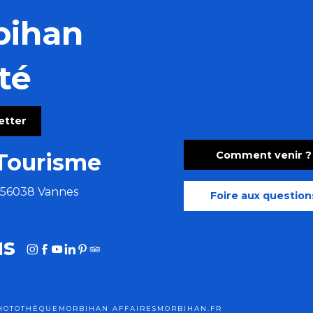
bihan
té
letter
Comment venir ?
Tourisme
e 56038 Vannes
Foire aux question
us
HOTOTHÈQUE
MORBIHAN AFFAIRES
MORBIHAN.FR