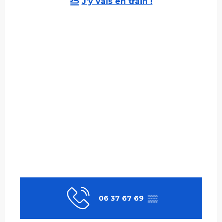
J'y vais en train !
06 37 67 69
▒▒