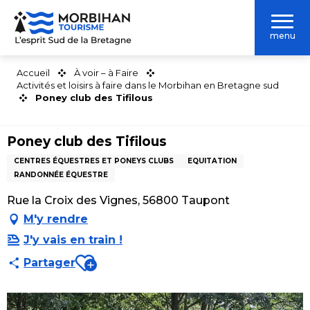
Aller
au
menu
contenu
principal
Accueil
À voir – à Faire
Activités et loisirs à faire dans le Morbihan en Bretagne sud
Poney club des Tifilous
Poney club des Tifilous
CENTRES ÉQUESTRES ET PONEYS CLUBS
EQUITATION
RANDONNÉE ÉQUESTRE
Rue la Croix des Vignes, 56800 Taupont
M'y rendre
J'y vais en train !
Ajouter aux favoris
Partager