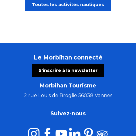
Toutes les activités nautiques
Le Morbihan connecté
S'inscrire à la newsletter
Morbihan Tourisme
2 rue Louis de Broglie 56038 Vannes
Suivez-nous