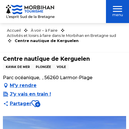
Aller
au
menu
contenu
principal
Accueil
À voir – à Faire
Activités et loisirs à faire dans le Morbihan en Bretagne sud
Centre nautique de Kerguelen
Centre nautique de Kerguelen
KAYAK DE MER
PLONGÉE
VOILE
Parc océanique, , 56260 Larmor-Plage
M'y rendre
J'y vais en train !
Ajouter aux favoris
Partager