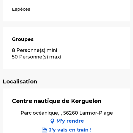
Espèces
Groupes
Groupes
8 Personne(s) mini
50 Personne(s) maxi
Localisation
Centre nautique de Kerguelen
Parc océanique, , 56260 Larmor-Plage
M'y rendre
J'y vais en train !