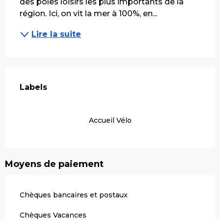
des pôles loisirs les plus importants de la 
région. Ici, on vit la mer à 100%, en...
Lire la suite
Offres de prestations
Labels
Labels
Accueil Vélo
Moyens de paiement
Chèques bancaires et postaux
Chèques Vacances