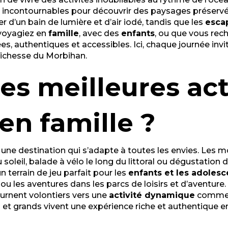
s incontournables pour découvrir des paysages préservé
er d’un bain de lumière et d’air iodé, tandis que les
esca
 voyagiez en
famille
, avec des
enfants
, ou que vous rech
 authentiques et accessibles. Ici, chaque journée invite 
 richesse du Morbihan.
es meilleures acti
en famille ?
t une destination qui s’adapte à toutes les envies. Les
u soleil, balade à vélo le long du littoral ou dégustation
un terrain de jeu parfait pour les
enfants et les adolesc
 les aventures dans les parcs de loisirs et d’aventure. 
ournent volontiers vers une
activité dynamique
comme l
 et grands vivent une expérience riche et authentique e