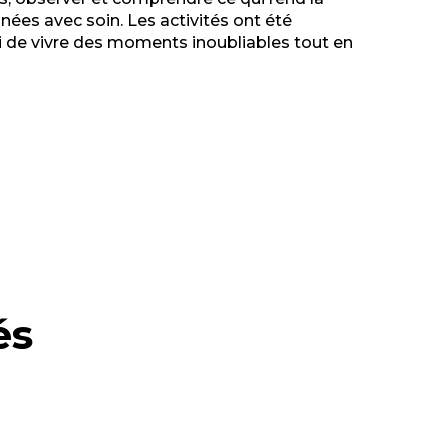
nnées avec soin. Les activités ont
été
i de vivre des moments inoubliables tout en
és
Activ