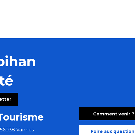
bihan
té
letter
Comment venir ?
Tourisme
e 56038 Vannes
Foire aux question