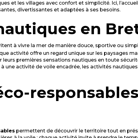
s et les villages avec confort et simplicité. Ici, l’accue
issantes, divertissantes et adaptées à ses besoins.
 nautiques en Br
itent à vivre la mer de manière douce, sportive ou sim
que activité offre un regard unique sur les paysages ma
 leurs premières sensations nautiques en toute sécur
 à une activité de voile encadrée, les activités nautique
 éco-responsables
sables
permettent de découvrir le territoire tout en pré
sières à la voile : chaque activité invite à prendre le te