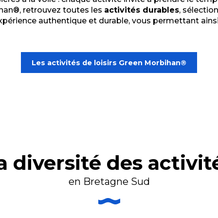
han®, retrouvez toutes les
activités durables
, sélectio
expérience authentique et durable, vous permettant ains
Les activités de loisirs Green Morbihan®
a diversité des activit
en Bretagne Sud