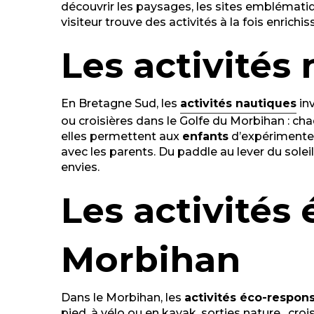
découvrir les paysages, les sites emblématique
visiteur trouve des activités à la fois enrich
Les activités
En Bretagne Sud, les
activi
tés
nautiques
inv
ou croisières dans le Golfe du Morbihan : cha
elles permettent aux
enfants
d’expérimenter
avec les parents. Du paddle au lever du soleil
envies.
Les activités
Morbihan
Dans le Morbihan, les
activités éco-respon
pied, à vélo ou en kayak, sorties nature, croi