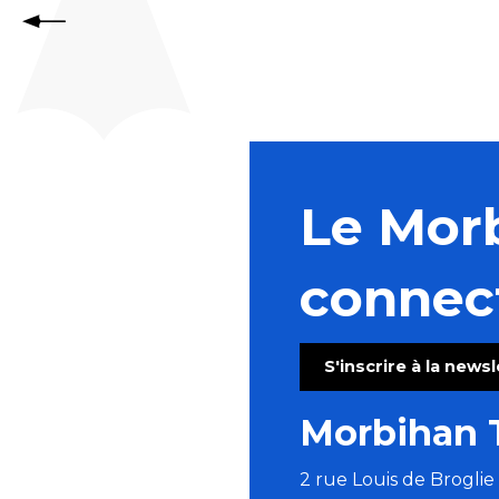
Le Mor
connec
S'inscrire à la news
Morbihan 
2 rue Louis de Brogli