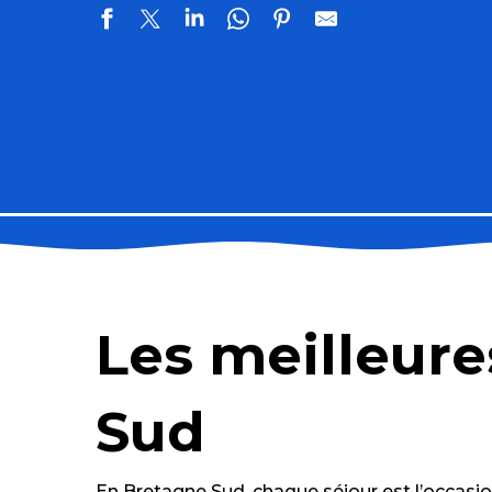
Chapelle Saint-Guénaël
Tumulus du Moustoir
Calèche nature aventure
Les meilleure
Salle L'Agapanthe
Office de tourisme de Questembert - Rochefort en T
Eglise Saint-Cornély
Sud
Zygo Comédie
Séné
Centre équestre et poney club La Touche
En Bretagne Sud, chaque séjour est l’occasion