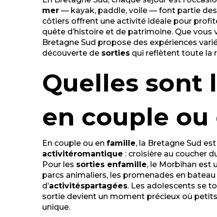
La Plage - Piscine découverte
mer
— kayak, paddle, voile — font partie de
Tour des Anglais
côtiers offrent une activité idéale pour profit
Plage du Conguel
quête d’histoire et de patrimoine. Que vous
Bretagne Sud propose des expériences variées,
découverte de
sorties
qui reflètent toute la
Quelles sont l
en couple ou 
En couple ou en
famille
, la Bretagne Sud es
activité
romantique
: croisière au coucher d
Pour les
sorties en
famille
, le Morbihan est 
parcs animaliers, les promenades en bateau ou
d’
activités
partagées
. Les adolescents se t
sortie devient un moment précieux où petits
unique.