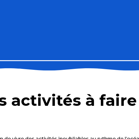
s activités à fair
erre Tourisme
 de vivre des activités inoubliables au rythme de l’océa