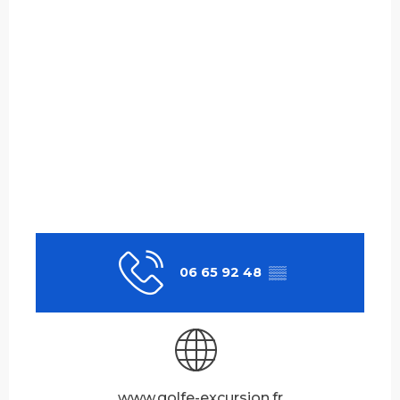
06 65 92 48
▒▒
www.golfe-excursion.fr