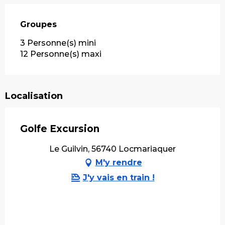
Groupes
Groupes
3 Personne(s) mini
12 Personne(s) maxi
Localisation
Golfe Excursion
Le Guilvin, 56740 Locmariaquer
M'y rendre
J'y vais en train !