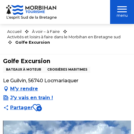
Aller
au
menu
contenu
principal
Accueil
À voir – à Faire
Activités et loisirs à faire dans le Morbihan en Bretagne sud
Golfe Excursion
Golfe Excursion
BATEAUX À MOTEUR
CROISIÈRES MARITIMES
Le Guilvin, 56740 Locmariaquer
M'y rendre
J'y vais en train !
Ajouter aux favoris
Partager