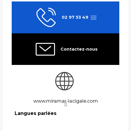
02 97 53 49
▒▒
Contactez-nous
www.miramar-lacigale.com
Langues parlées
Langues parlées