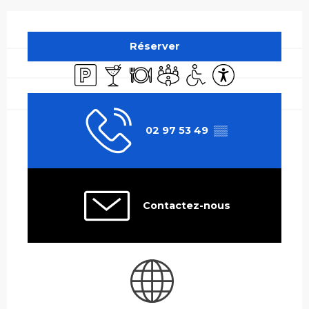
Ouverture et coordonnées
Réserver
Parking
Bar / Buvette
Restaurant
Salle de réunion
Accès handicapés
Accessibilité
02 97 53 49
▒▒
Contactez-nous