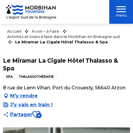
Aller
au
menu
contenu
principal
Accueil
À voir – à Faire
Activités et loisirs à faire dans le Morbihan en Bretagne sud
Le Miramar La Cigale Hôtel Thalasso & Spa
Le Miramar La Cigale Hôtel Thalasso &
Spa
SPA
THALASSOTHÉRAPIE
8 rue de Lenn Vihan, Port du Crouesty, 56640 Arzon
M'y rendre
J'y vais en train !
Ajouter aux favoris
Partager