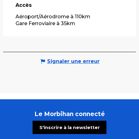
Accès
Accès
Aéroport/Aérodrome à 110km
Gare Ferroviaire à 35km
Signaler une erreur
Le Morbihan connecté
S'inscrire à la newsletter