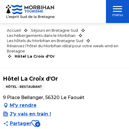
Aller
au
menu
contenu
principal
Accueil
Séjours en Bretagne Sud
Les hébergements dans le Morbihan
Les hôtels du Morbihan en Bretagne Sud
Réservez l’hôtel du Morbihan idéal pour votre week-end en
Bretagne
Hôtel La Croix d'Or
Hôtel La Croix d'Or
HÔTEL - RESTAURANT
9 Place Bellanger, 56320 Le Faouët
M'y rendre
J'y vais en train !
Ajouter aux favoris
Partager