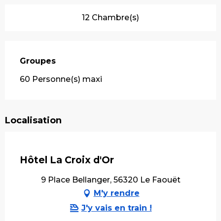
12 Chambre(s)
Groupes
Groupes
60 Personne(s) maxi
Localisation
Hôtel La Croix d'Or
9 Place Bellanger, 56320 Le Faouët
M'y rendre
J'y vais en train !