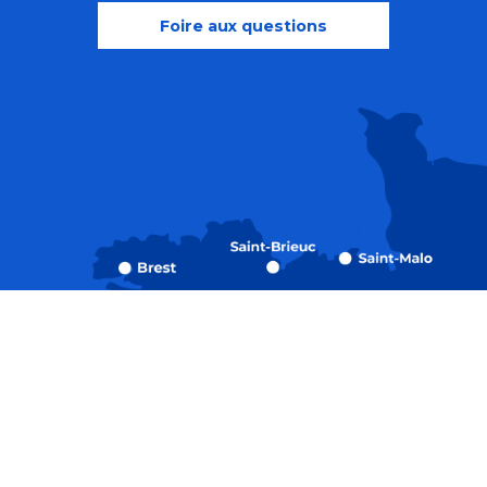
Foire aux questions
Recherche
Accessibili