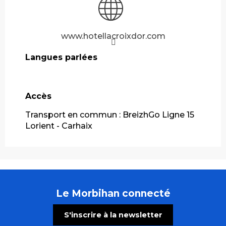
www.hotellacroixdor.com
Langues parlées
Langues parlées
Accès
Accès
Transport en commun : BreizhGo Ligne 15
Lorient - Carhaix
Le Morbihan connecté
S'inscrire à la newsletter