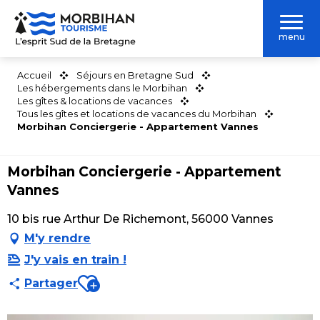
Aller
au
menu
contenu
principal
Accueil
Séjours en Bretagne Sud
Les hébergements dans le Morbihan
Les gîtes & locations de vacances
Tous les gîtes et locations de vacances du Morbihan
Morbihan Conciergerie - Appartement Vannes
Morbihan Conciergerie - Appartement
Vannes
10 bis rue Arthur De Richemont, 56000 Vannes
M'y rendre
J'y vais en train !
Ajouter aux favoris
Partager