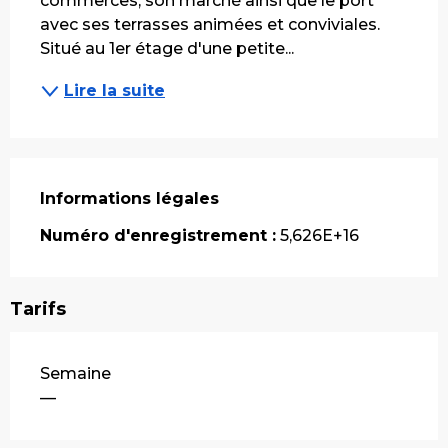
commerces, son marché ainsi que le port 
avec ses terrasses animées et conviviales. 
Situé au 1er étage d'une petite...
Lire la suite
Informations légales
Informations légales
Numéro d'enregistrement :
5,626E+16
Tarifs
Tarifs 2026
Semaine
—