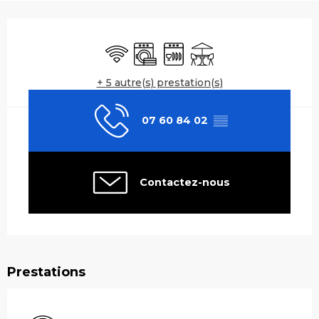
Ouverture et coordonnées
WiFi
Lave linge
Lave vaisselle
Terrasse
+ 5 autre(s) prestation(s)
07 60 84 02
▒▒
Contactez-nous
Prestations