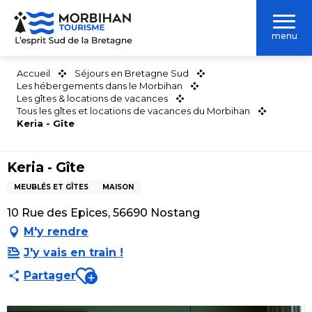
Aller
au
menu
contenu
principal
Accueil
Séjours en Bretagne Sud
Les hébergements dans le Morbihan
Les gîtes & locations de vacances
Tous les gîtes et locations de vacances du Morbihan
Keria - Gîte
Keria - Gîte
MEUBLÉS ET GÎTES
MAISON
10 Rue des Epices, 56690 Nostang
M'y rendre
J'y vais en train !
Ajouter aux favoris
Partager