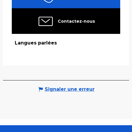
Contactez-nous
Langues parlées
Langues parlées
Signaler une erreur