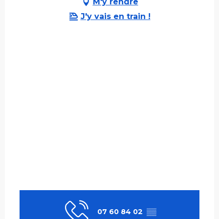
M'y rendre
J'y vais en train !
07 60 84 02
▒▒