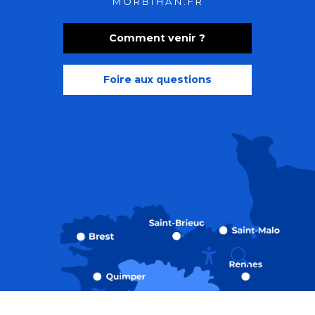
MORBIHAN.FR
Comment venir ?
Foire aux questions
Recherche
Accessibili