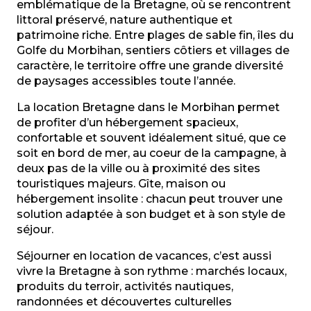
Agence des druides - Location de vacances - Carna
emblématique de la Bretagne, où se rencontrent
LACOUR Fabienne
littoral préservé, nature authentique et
La Cabane des Pêcheurs
patrimoine riche. Entre plages de sable fin, îles du
Golfe du Morbihan, sentiers côtiers et villages de
caractère, le territoire offre une grande diversité
de paysages accessibles toute l’année.
La location Bretagne dans le Morbihan permet
de profiter d’un hébergement spacieux,
confortable et souvent idéalement situé, que ce
soit en bord de mer, au coeur de la campagne, à
deux pas de la ville ou à proximité des sites
touristiques majeurs. Gîte, maison ou
hébergement insolite : chacun peut trouver une
solution adaptée à son budget et à son style de
séjour.
Séjourner en location de vacances, c’est aussi
vivre la Bretagne à son rythme : marchés locaux,
produits du terroir, activités nautiques,
randonnées et découvertes culturelles