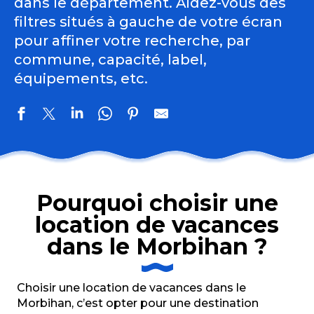
dans le département. Aidez-vous des
filtres situés à gauche de votre écran
pour affiner votre recherche, par
commune, capacité, label,
équipements, etc.
Encore une fois - Entre Deux
Bruguier Marcel
Pourquoi choisir une
Marin
location de vacances
Maison Noroit
Audo Annie
dans le Morbihan ?
1510
Seigneurie Fouquet Cocagne_6
Seigneurie Fouquet Pesmacody_9
Choisir une location de vacances dans le
Le Cassiflor
Morbihan, c’est opter pour une destination