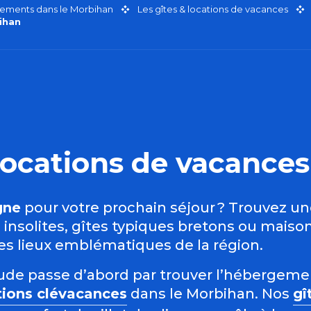
ements dans le Morbihan
Les gîtes & locations de vacances
ihan
t locations de vacanc
gne
pour votre prochain séjour ? Trouvez u
nsolites, gîtes typiques bretons ou maison
des lieux emblématiques de la région.
étude passe d’abord par trouver l’hébergem
tions clévacances
dans le Morbihan. Nos
gî