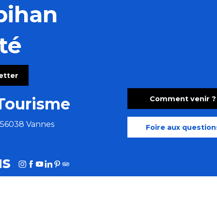
bihan
té
letter
Comment venir ?
Tourisme
e 56038 Vannes
Foire aux question
us
HOTOTHÈQUE
MORBIHAN AFFAIRES
MORBIHAN.FR