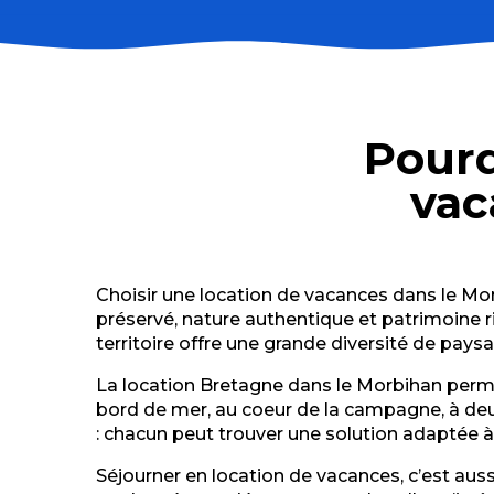
L'envol
La Sabotière
Gîte à Sauzon
Pourq
Longère rénovée tout confort à 100m du bourg, terr
La Maison Rouge
vac
Les Clématites
Jumeaux Catherine
Villa Oceane- Guegan Pierre
Agence Interhome - Residence Plein Soleil - FR2618.1
Choisir une location de vacances dans le Mor
Le Clos Er Lann - La maison de maître
préservé, nature authentique et patrimoine ric
Le Cellier - Gîte
territoire offre une grande diversité de pays
Derian Gérard - L'Ecureuil
La location Bretagne dans le Morbihan perme
bord de mer, au coeur de la campagne, à deux
: chacun peut trouver une solution adaptée à
Séjourner en location de vacances, c’est auss