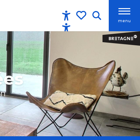
menu
Accessibilité
Recherche
Voir les favoris
ées
an