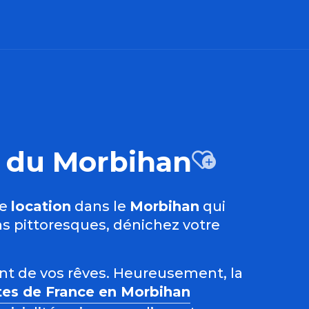
es du Morbihan
Ajout
ne
location
dans le
Morbihan
qui
s pittoresques, dénichez votre
ent de vos rêves. Heureusement, la
tes de France en Morbihan