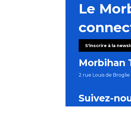
Le Mor
connec
S'inscrire à la news
Morbihan 
2 rue Louis de Brogli
Suivez-no
BROCHURES
ESPACE PRO
P