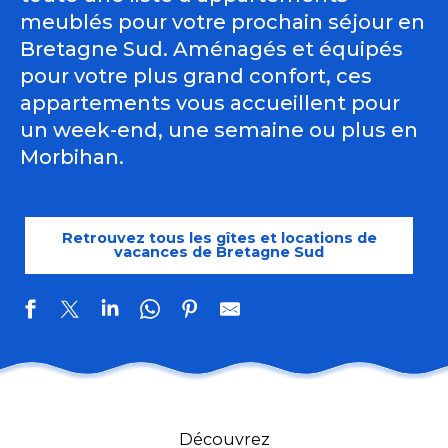
meublés pour votre prochain séjour en
Bretagne Sud. Aménagés et équipés
pour votre plus grand confort, ces
appartements vous accueillent pour
un week-end, une semaine ou plus en
Morbihan.
Retrouvez tous les gîtes et locations de
vacances de Bretagne Sud
Résidence Odalys - Le Château de Keravéon
Domaine de Kerioche
Découvrez
LE BILLAN Christian - Cottages de Kerhillio n°50