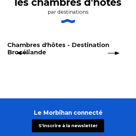
les chambres d'hôtes
Le Vieux Logis - Gontard Stéphanie
Chez Chantal
par destinations
Chambres d'hôtes Gaëlle
Chambres d'hôtes - Destination
Ch
Brocéliande
Tr
Le Morbihan connecté
S'inscrire à la newsletter