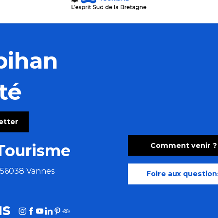
bihan
té
letter
Comment venir ?
Tourisme
e 56038 Vannes
Foire aux question
us