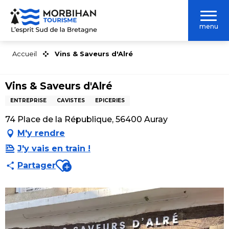
Aller
au
menu
contenu
principal
Accueil
Vins & Saveurs d'Alré
Vins & Saveurs d'Alré
ENTREPRISE
CAVISTES
EPICERIES
74 Place de la République, 56400 Auray
M'y rendre
J'y vais en train !
Ajouter aux favoris
Partager