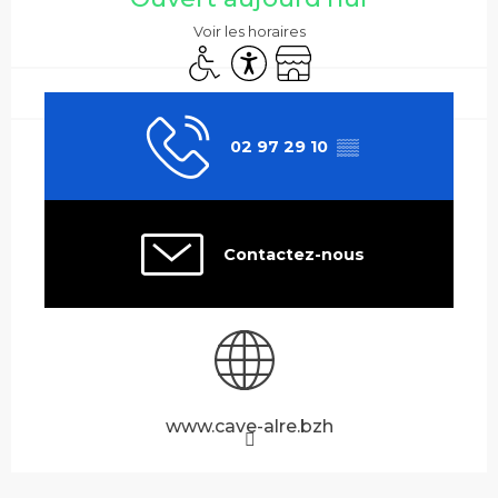
Voir les horaires
Accès handicapés
Accessibilité
Boutique
02 97 29 10
▒▒
Contactez-nous
www.cave-alre.bzh