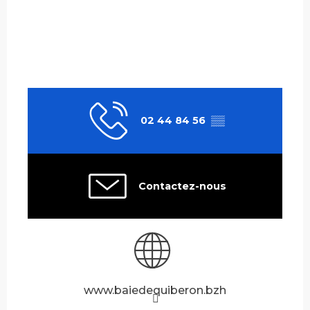
02 44 84 56
▒▒
Contactez-nous
www.baiedequiberon.bzh