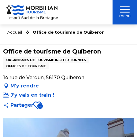
Aller
au
menu
contenu
principal
Accueil
Office de tourisme de Quiberon
Office de tourisme de Quiberon
ORGANISMES DE TOURISME INSTITUTIONNELS
OFFICES DE TOURISME
14 rue de Verdun, 56170 Quiberon
M'y rendre
J'y vais en train !
Ajouter aux favoris
Partager