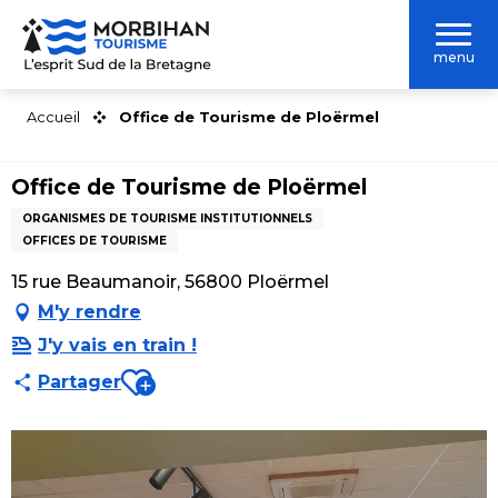
Aller
au
menu
contenu
principal
Accueil
Office de Tourisme de Ploërmel
Office de Tourisme de Ploërmel
ORGANISMES DE TOURISME INSTITUTIONNELS
OFFICES DE TOURISME
15 rue Beaumanoir, 56800 Ploërmel
M'y rendre
J'y vais en train !
Ajouter aux favoris
Partager