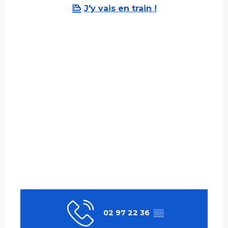
J'y vais en train !
02 97 22 36
▒▒