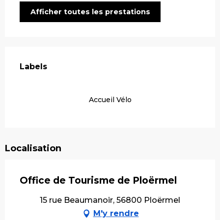
Afficher toutes les prestations
Offres de prestations
Labels
Labels
Accueil Vélo
Localisation
Office de Tourisme de Ploërmel
15 rue Beaumanoir, 56800 Ploërmel
M'y rendre