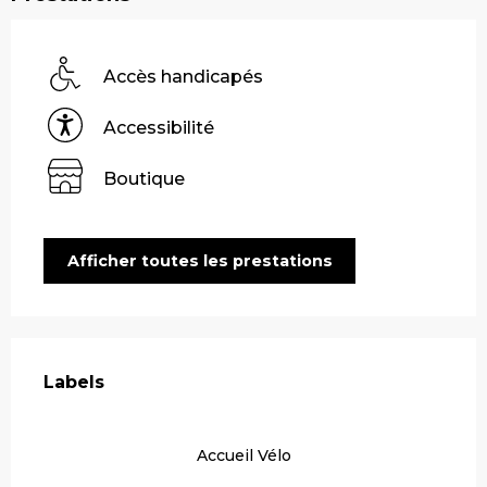
Accès handicapés
Accessibilité
Boutique
Afficher toutes les prestations
Offres de prestations
Labels
Labels
Accueil Vélo