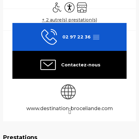
Accès handicapés
Accessibilité
Boutique
+ 2 autre(s) prestation(s)
02 97 22 36
▒▒
Contactez-nous
www.destination-broceliande.com
Prestations