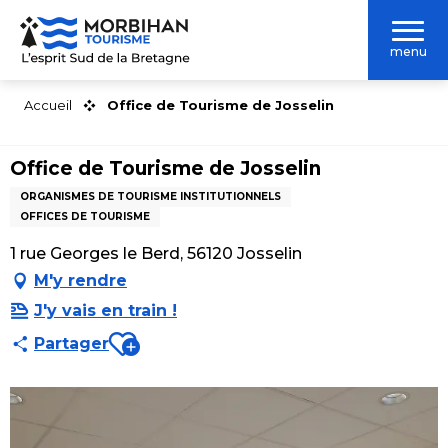
Aller
au
menu
contenu
principal
Accueil
Office de Tourisme de Josselin
Office de Tourisme de Josselin
ORGANISMES DE TOURISME INSTITUTIONNELS
OFFICES DE TOURISME
1 rue Georges le Berd, 56120 Josselin
M'y rendre
J'y vais en train !
Ajouter aux favoris
Partager