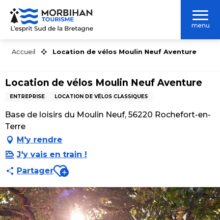
Aller
au
menu
contenu
principal
Accueil
Location de vélos Moulin Neuf Aventure
Location de vélos Moulin Neuf Aventure
ENTREPRISE
LOCATION DE VÉLOS CLASSIQUES
Base de loisirs du Moulin Neuf, 56220 Rochefort-en-
Terre
M'y rendre
J'y vais en train !
Ajouter aux favoris
Partager