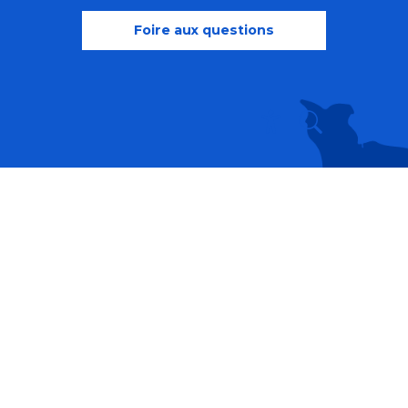
Foire aux questions
Recherche
Accessibili