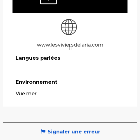
www.lesviviersdelaria.com
Langues parlées
Langues parlées
Environnement
Environnement
Vue mer
Signaler une erreur