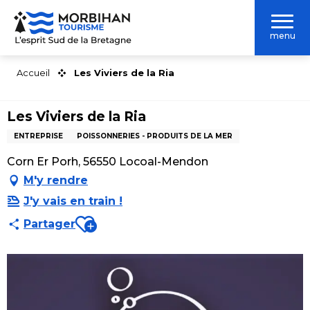
Aller
au
menu
contenu
principal
Accueil
Les Viviers de la Ria
Les Viviers de la Ria
ENTREPRISE
POISSONNERIES - PRODUITS DE LA MER
Corn Er Porh, 56550 Locoal-Mendon
M'y rendre
J'y vais en train !
Ajouter aux favoris
Partager