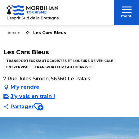
Aller
au
menu
contenu
principal
Accueil
Les Cars Bleus
Les Cars Bleus
TRANSPORTEURS/AUTOCARISTES ET LOUEURS DE VÉHICULE
ENTREPRISE
TRANSPORTEUR / AUTOCARISTE
7 Rue Jules Simon, 56360 Le Palais
M'y rendre
J'y vais en train !
Ajouter aux favoris
Partager