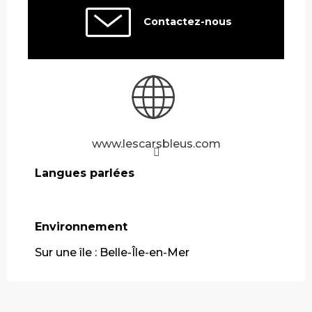
Contactez-nous
www.lescarsbleus.com
Langues parlées
Langues parlées
Environnement
Environnement
Sur une île :
Belle-Île-en-Mer