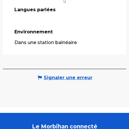
Langues parlées
Langues parlées
Environnement
Environnement
Dans une station balnéaire
Signaler une erreur
Le Morbihan connecté