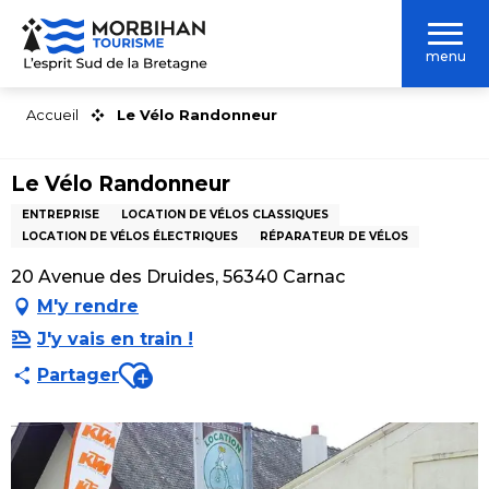
Aller
au
menu
contenu
principal
Accueil
Le Vélo Randonneur
Le Vélo Randonneur
ENTREPRISE
LOCATION DE VÉLOS CLASSIQUES
LOCATION DE VÉLOS ÉLECTRIQUES
RÉPARATEUR DE VÉLOS
20 Avenue des Druides, 56340 Carnac
M'y rendre
J'y vais en train !
Ajouter aux favoris
Partager