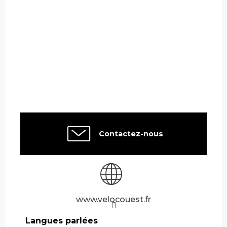
Contactez-nous
www.velocouest.fr
Langues parlées
Langues parlées