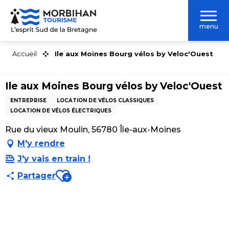
Aller
au
menu
contenu
principal
Accueil
Ile aux Moines Bourg vélos by Veloc'Ouest
Ile aux Moines Bourg vélos by Veloc'Ouest
ENTREPRISE
LOCATION DE VÉLOS CLASSIQUES
LOCATION DE VÉLOS ÉLECTRIQUES
Rue du vieux Moulin, 56780 Île-aux-Moines
M'y rendre
J'y vais en train !
Ajouter aux favoris
Partager