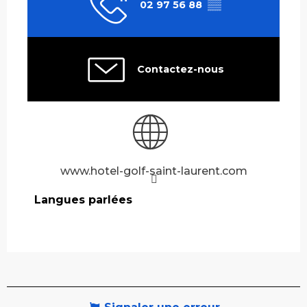
02 97 56 88
▒▒
Contactez-nous
www.hotel-golf-saint-laurent.com
Langues parlées
Langues parlées