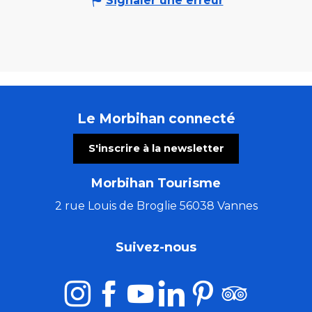
Signaler une erreur
Le Morbihan connecté
S'inscrire à la newsletter
Morbihan Tourisme
2 rue Louis de Broglie 56038 Vannes
Suivez-nous