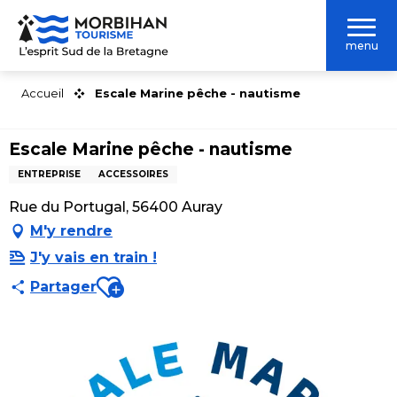
Aller
au
menu
contenu
principal
Accueil
Escale Marine pêche - nautisme
Escale Marine pêche - nautisme
ENTREPRISE
ACCESSOIRES
Rue du Portugal, 56400 Auray
M'y rendre
J'y vais en train !
Ajouter aux favoris
Partager