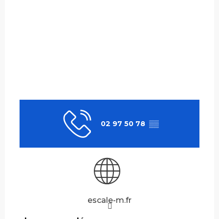
02 97 50 78
▒▒
escale-m.fr