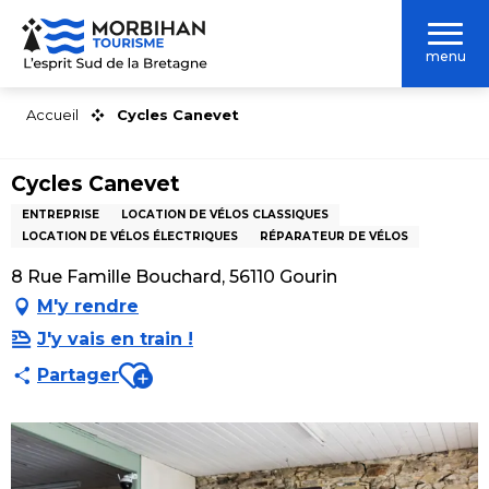
Aller
au
menu
contenu
principal
Accueil
Cycles Canevet
Cycles Canevet
ENTREPRISE
LOCATION DE VÉLOS CLASSIQUES
LOCATION DE VÉLOS ÉLECTRIQUES
RÉPARATEUR DE VÉLOS
8 Rue Famille Bouchard, 56110 Gourin
M'y rendre
J'y vais en train !
Ajouter aux favoris
Partager