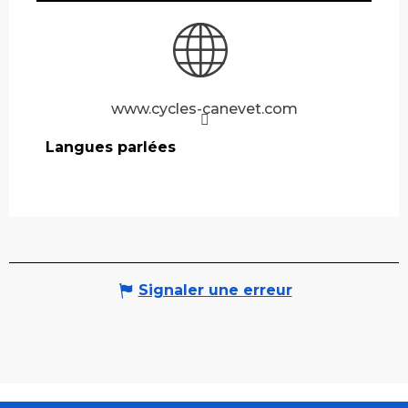
www.cycles-canevet.com
Langues parlées
Langues parlées
Signaler une erreur