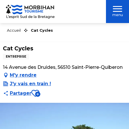
Aller
au
menu
contenu
principal
Accueil
Cat Cycles
Cat Cycles
ENTREPRISE
14 Avenue des Druides, 56510 Saint-Pierre-Quiberon
M'y rendre
J'y vais en train !
Ajouter aux favoris
Partager