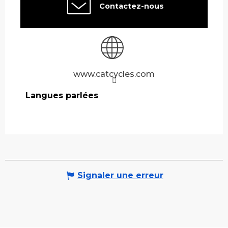
Contactez-nous
www.catcycles.com
Langues parlées
Langues parlées
Signaler une erreur