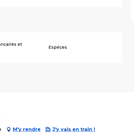
ncaires et
Espèces
5
e
M'y rendre
J'y vais en train !