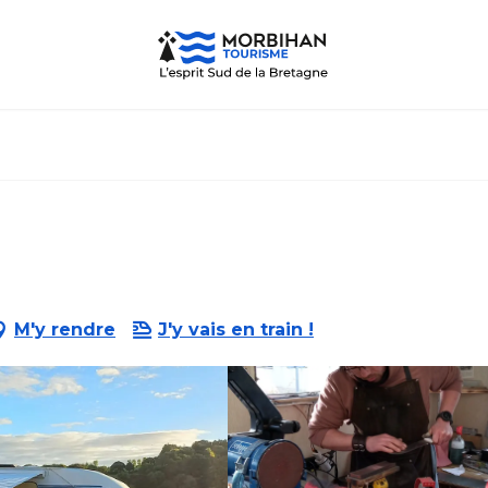
M'y rendre
J'y vais en train !