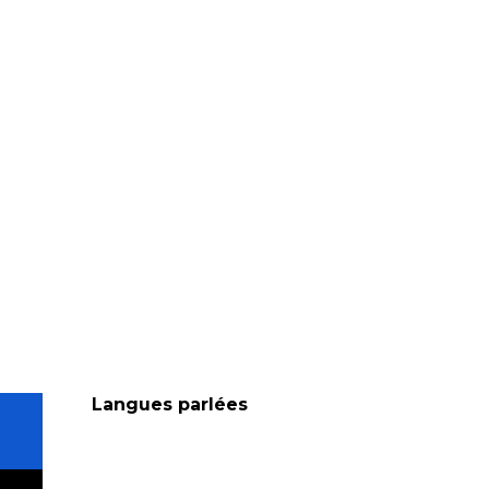
Langues parlées
Langues parlées