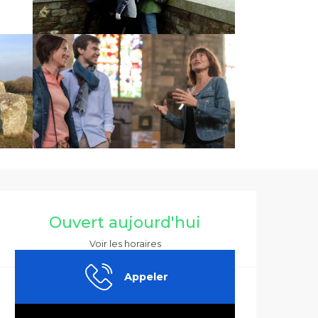
Ouverture et co
Ouvert aujourd'hui
Voir les horaires
Appeler