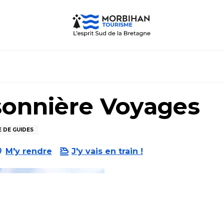
sonnière Voyages
E DE GUIDES
M'y rendre
J'y vais en train !