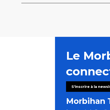
Le Mor
connec
S'inscrire à la news
Morbihan 