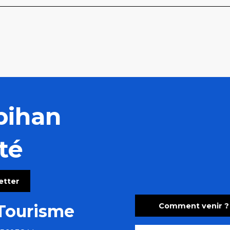
bihan
té
letter
Comment venir ?
Tourisme