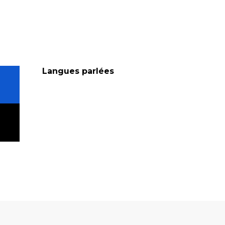
Langues parlées
Langues parlées