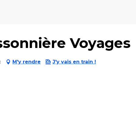
ssonnière Voyages
c
M'y rendre
J'y vais en train !