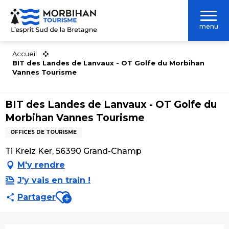
Aller
au
menu
contenu
principal
Accueil
BIT des Landes de Lanvaux - OT Golfe du Morbihan
Vannes Tourisme
BIT des Landes de Lanvaux - OT Golfe du
Morbihan Vannes Tourisme
OFFICES DE TOURISME
Ti Kreiz Ker, 56390 Grand-Champ
M'y rendre
J'y vais en train !
Ajouter aux favoris
Partager