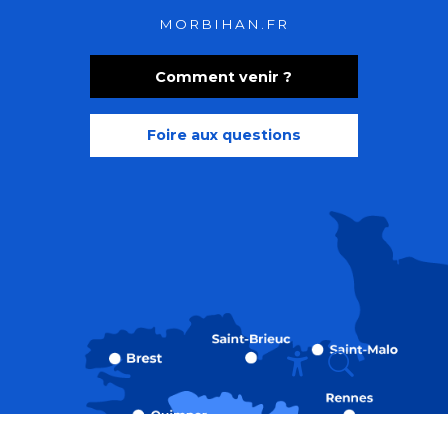
MORBIHAN.FR
Comment venir ?
Foire aux questions
Recherche
Accessibili