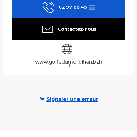
02 97 66 45
▒▒
Contactez-nous
www.golfedumorbihan.bzh
Signaler une erreur