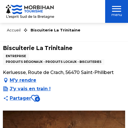
Aller
au
menu
contenu
principal
Accueil
Biscuiterie La Trinitaine
Biscuiterie La Trinitaine
ENTREPRISE
PRODUITS RÉGIONAUX - PRODUITS LOCAUX - BISCUITERIES
Kerluesse, Route de Crach, 56470 Saint-Philibert
M'y rendre
J'y vais en train !
Ajouter aux favoris
Partager