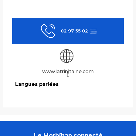
02 97 55 02
▒▒
www.latrinitaine.com
Langues parlées
Langues parlées
Le Morbihan connecté