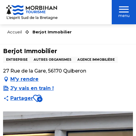
Aller
au
menu
contenu
principal
Accueil
Berjot Immobilier
Berjot Immobilier
ENTREPRISE
AUTRES ORGANISMES
AGENCE IMMOBILIÈRE
27 Rue de la Gare, 56170 Quiberon
M'y rendre
J'y vais en train !
Ajouter aux favoris
Partager