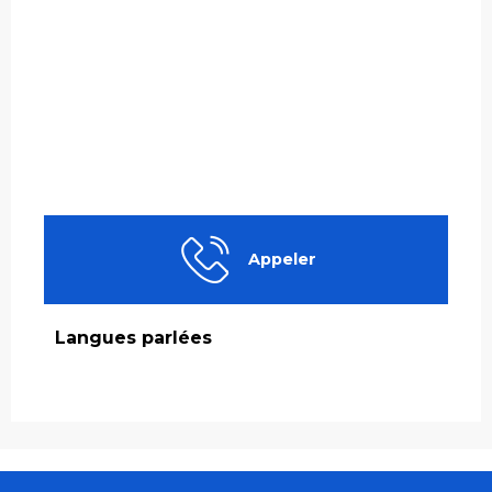
Appeler
Langues parlées
Langues parlées