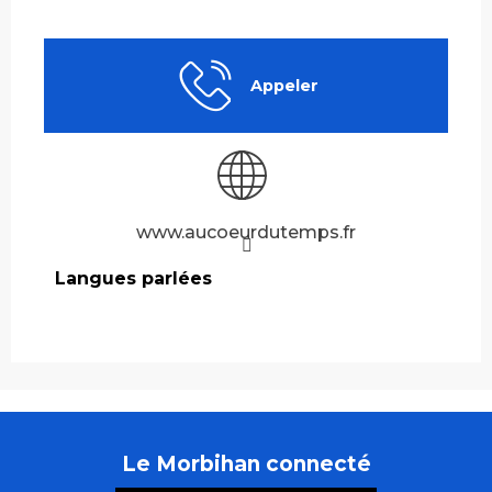
Appeler
www.aucoeurdutemps.fr
Langues parlées
Langues parlées
Le Morbihan connecté