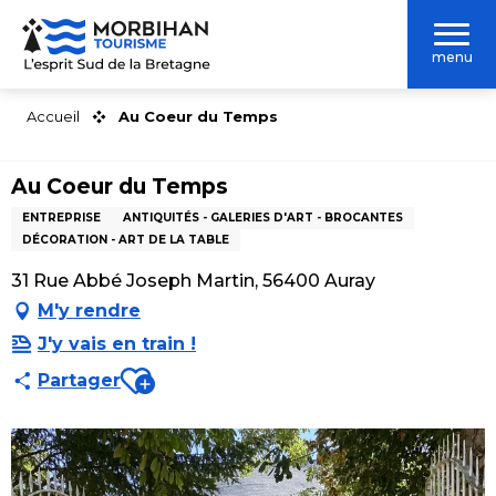
Aller
au
menu
contenu
principal
Accueil
Au Coeur du Temps
Au Coeur du Temps
ENTREPRISE
ANTIQUITÉS - GALERIES D'ART - BROCANTES
DÉCORATION - ART DE LA TABLE
31 Rue Abbé Joseph Martin, 56400 Auray
M'y rendre
J'y vais en train !
Ajouter aux favoris
Partager