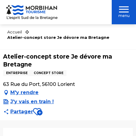
Aller
au
menu
contenu
principal
Accueil
Atelier-concept store Je dévore ma Bretagne
Atelier-concept store Je dévore ma
Bretagne
ENTREPRISE
CONCEPT STORE
63 Rue du Port, 56100 Lorient
M'y rendre
J'y vais en train !
Ajouter aux favoris
Partager
Ouverture et coordonnées