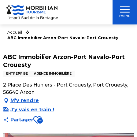
Aller
au
menu
contenu
principal
Accueil
ABC Immobilier Arzon-Port Navalo-Port Crouesty
ABC Immobilier Arzon-Port Navalo-Port
Crouesty
ENTREPRISE
AGENCE IMMOBILIÈRE
2 Place Des Huniers - Port Crouesty, Port Crouesty,
56640 Arzon
M'y rendre
J'y vais en train !
Ajouter aux favoris
Partager