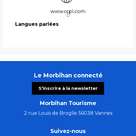
www.orpi.com
Langues parlées
Langues parlées
Le Morbihan connecté
S'inscrire à la newsletter
Morbihan Tourisme
2 rue Louis de Broglie 56038 Vannes
Suivez-nous