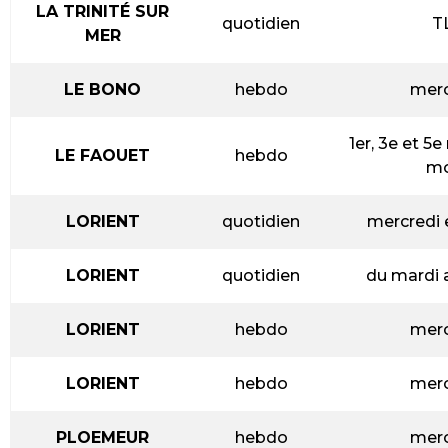
LA TRINITÉ SUR
quotidien
T
MER
LE BONO
hebdo
merc
1er, 3e et 5
LE FAOUET
hebdo
mo
LORIENT
quotidien
mercredi 
LORIENT
quotidien
du mardi 
LORIENT
hebdo
merc
LORIENT
hebdo
merc
PLOEMEUR
hebdo
merc