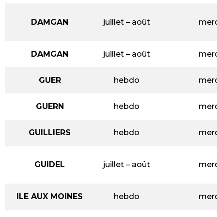
DAMGAN
juillet – août
merc
DAMGAN
juillet – août
merc
GUER
hebdo
merc
GUERN
hebdo
merc
GUILLIERS
hebdo
merc
GUIDEL
juillet – août
merc
ILE AUX MOINES
hebdo
merc