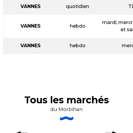
VANNES
quotidien
T
mardi, mercr
VANNES
hebdo
et s
VANNES
hebdo
merc
Tous les marchés
du Morbihan
Les marchés du Lundi