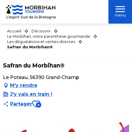
Aller
au
menu
contenu
principal
Accueil
Découvrir
Le Morbihan, votre parenthèse gourmande
Les dégustations et ventes directes
Safran du Morbihan®
Safran du Morbihan®
Le Poteau, 56390 Grand-Champ
M'y rendre
J'y vais en train !
Ajouter aux favoris
Partager