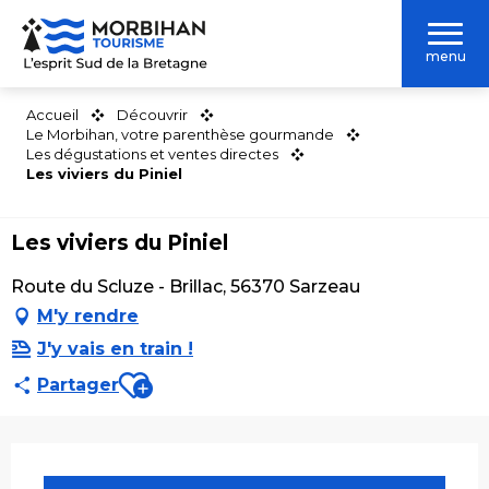
Aller
au
menu
contenu
principal
Accueil
Découvrir
Le Morbihan, votre parenthèse gourmande
Les dégustations et ventes directes
Les viviers du Piniel
Les viviers du Piniel
Route du Scluze - Brillac, 56370 Sarzeau
M'y rendre
J'y vais en train !
Ajouter aux favoris
Partager
Ouverture et coordonnées