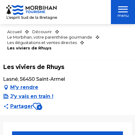
Aller
au
menu
contenu
principal
Accueil
Découvrir
Le Morbihan, votre parenthèse gourmande
Les dégustations et ventes directes
Les viviers de Rhuys
Les viviers de Rhuys
Lasné, 56450 Saint-Armel
M'y rendre
J'y vais en train !
Ajouter aux favoris
Partager
Ouverture et coordonnées