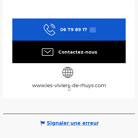
06 79 89 17
▒▒
Contactez-nous
www.les-viviers-de-rhuys.com
Signaler une erreur