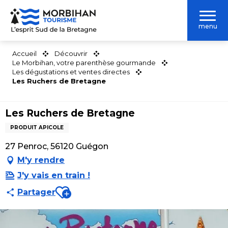
Aller
au
menu
contenu
principal
Accueil
Découvrir
Le Morbihan, votre parenthèse gourmande
Les dégustations et ventes directes
Les Ruchers de Bretagne
Les Ruchers de Bretagne
PRODUIT APICOLE
27 Penroc, 56120 Guégon
M'y rendre
J'y vais en train !
Ajouter aux favoris
Partager