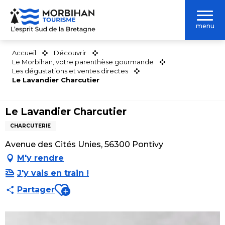
Aller
au
menu
contenu
principal
Accueil
Découvrir
Le Morbihan, votre parenthèse gourmande
Les dégustations et ventes directes
Le Lavandier Charcutier
Le Lavandier Charcutier
CHARCUTERIE
Avenue des Cités Unies, 56300 Pontivy
M'y rendre
J'y vais en train !
Ajouter aux favoris
Partager