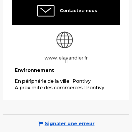
Contactez-nous
www.lelavandier.fr
Environnement
Environnement
En périphérie de la ville :
Pontivy
A proximité des commerces :
Pontivy
Signaler une erreur