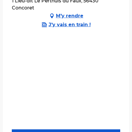
1 Lieu-dit Le Perthuis du Faux, 56430
Concoret
M'y rendre
J'y vais en train !