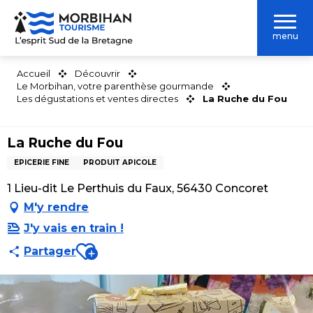
Aller
au
menu
contenu
principal
Accueil
Découvrir
Le Morbihan, votre parenthèse gourmande
Les dégustations et ventes directes
La Ruche du Fou
La Ruche du Fou
EPICERIE FINE
PRODUIT APICOLE
1 Lieu-dit Le Perthuis du Faux, 56430 Concoret
M'y rendre
J'y vais en train !
Ajouter aux favoris
Partager