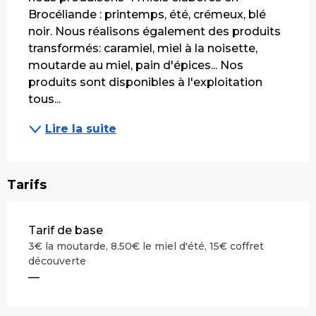
Brocéliande : printemps, été, crémeux, blé 
noir. Nous réalisons également des produits 
transformés: caramiel, miel à la noisette, 
moutarde au miel, pain d'épices... Nos 
produits sont disponibles à l'exploitation 
tous...
Lire la suite
Tarifs
Tarifs 2026
Tarif de base
3€ la moutarde, 8.50€ le miel d'été, 15€ coffret
découverte
—