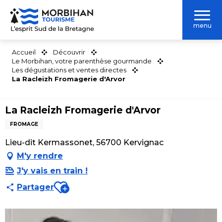
Aller
au
menu
contenu
principal
Accueil
Découvrir
Le Morbihan, votre parenthèse gourmande
Les dégustations et ventes directes
La Racleizh Fromagerie d'Arvor
La Racleizh Fromagerie d'Arvor
FROMAGE
Lieu-dit Kermassonet, 56700 Kervignac
M'y rendre
J'y vais en train !
Ajouter aux favoris
Partager