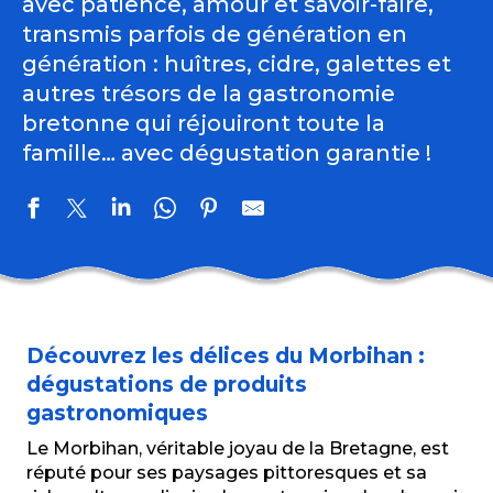
avec patience, amour et savoir-faire,
transmis parfois de génération en
génération : huîtres, cidre, galettes et
autres trésors de la gastronomie
bretonne qui réjouiront toute la
famille… avec dégustation garantie !
ATELIER DU CHATEAU
Ferme de la Cavalerie
Découvrez les délices du Morbihan :
Maison Le Dréan
Huîtres Cailloce Eric
dégustations de produits
Ferme de Menez Douar Ellez
gastronomiques
Biscuiterie Joubard
Le Morbihan, véritable joyau de la Bretagne, est
La Cité du caramel Carabreizh
réputé pour ses paysages pittoresques et sa
Chez Lucien - Huîtres Crénéguy