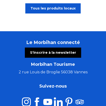
Tous les produits locaux
Le Morbihan connecté
S'inscrire à la newsletter
Morbihan Tourisme
2 rue Louis de Broglie 56038 Vannes
Suivez-nous