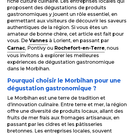
riche culture culinaire. Les entreprises locales qui
La Cabane à Jo
proposent des dégustations de produits
Ronan Lorgeoux Ostréiculteur
gastronomiques y jouent un rôle essentiel, en
Richard Laurance, Apiculteur
permettant aux visiteurs de découvrir les saveurs
Vins & Saveurs d'Alré
authentiques de la région. Si vous êtes un
amateur de bonne chère, cet article est fait pour
vous. De
Vannes
à Lorient, en passant par
Carnac
, Pontivy ou
Rochefort-en-Terre
, nous
vous invitons à explorer les meilleures
expériences de dégustation gastronomique
dans le Morbihan.
Pourquoi choisir le Morbihan pour une
dégustation gastronomique ?
Le Morbihan est une terre de tradition et
d’innovation culinaire. Entre terre et mer, la région
offre une diversité de produits locaux, allant des
fruits de mer frais aux fromages artisanaux, en
passant par les cidres et les pâtisseries
bretonnes. Les entreprises locales, souvent