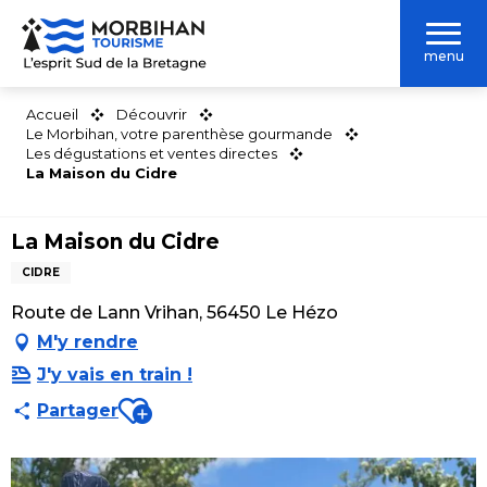
Aller
au
menu
contenu
principal
Accueil
Découvrir
Le Morbihan, votre parenthèse gourmande
Les dégustations et ventes directes
La Maison du Cidre
La Maison du Cidre
CIDRE
Route de Lann Vrihan, 56450 Le Hézo
M'y rendre
J'y vais en train !
Ajouter aux favoris
Partager