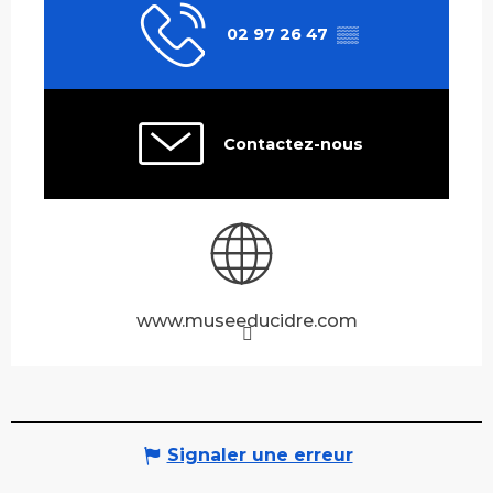
02 97 26 47
▒▒
Contactez-nous
www.museeducidre.com
Signaler une erreur