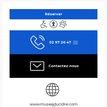
Ouverture et coordonnées
Réserver
Accès handicapés
Accessibilité
Animaux acceptés
02 97 26 47
▒▒
Contactez-nous
www.museeducidre.com