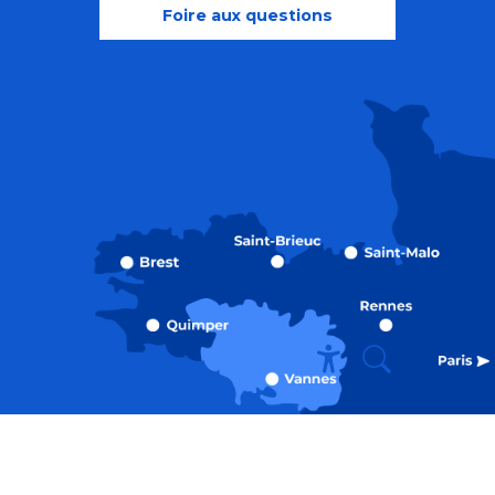
Foire aux questions
Recherche
Accessibili