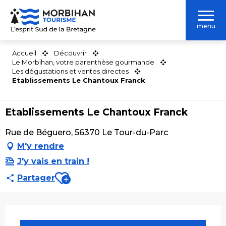
Aller
au
menu
contenu
principal
Accueil
Découvrir
Le Morbihan, votre parenthèse gourmande
Les dégustations et ventes directes
Etablissements Le Chantoux Franck
Etablissements Le Chantoux Franck
Rue de Béguero, 56370 Le Tour-du-Parc
M'y rendre
J'y vais en train !
Ajouter aux favoris
Partager
Ouverture et coordonnées