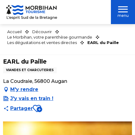
Aller
au
menu
contenu
principal
Accueil
Découvrir
Le Morbihan, votre parenthèse gourmande
Les dégustations et ventes directes
EARL du Paille
EARL du Paille
VIANDES ET CHARCUTERIES
La Coudraie, 56800 Augan
M'y rendre
J'y vais en train !
Ajouter aux favoris
Partager