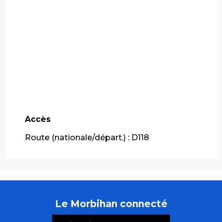
Accès
Accès
Route (nationale/départ.) : D118
Le Morbihan connecté