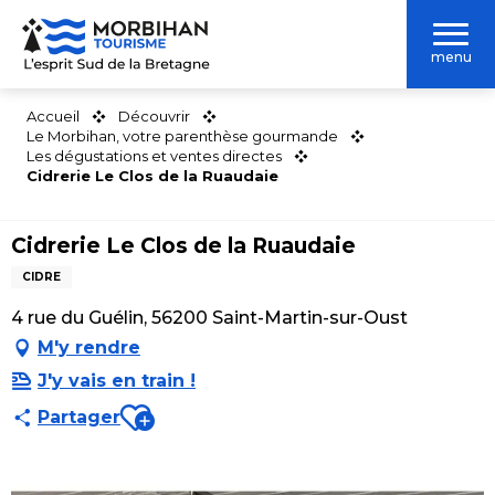
Aller
au
menu
contenu
principal
Accueil
Découvrir
Le Morbihan, votre parenthèse gourmande
Les dégustations et ventes directes
Cidrerie Le Clos de la Ruaudaie
Cidrerie Le Clos de la Ruaudaie
CIDRE
4 rue du Guélin, 56200 Saint-Martin-sur-Oust
M'y rendre
J'y vais en train !
Ajouter aux favoris
Partager