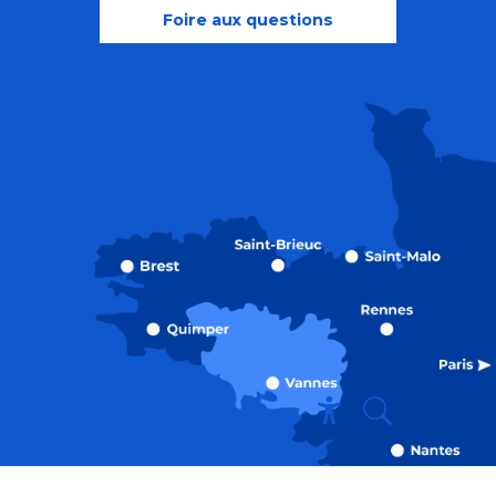
Foire aux questions
Recherche
Accessibili