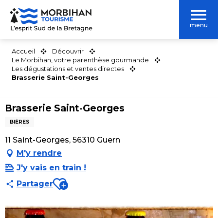
Aller
au
menu
contenu
principal
Accueil
Découvrir
Le Morbihan, votre parenthèse gourmande
Les dégustations et ventes directes
Brasserie Saint-Georges
Brasserie Saint-Georges
BIÈRES
11 Saint-Georges, 56310 Guern
M'y rendre
J'y vais en train !
Ajouter aux favoris
Partager